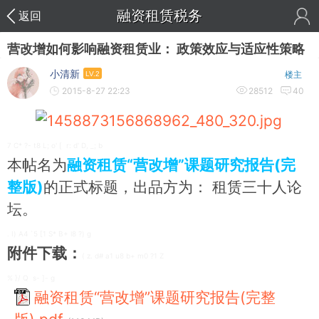
融资租赁税务
返回
营改增如何影响融资租赁业： 政策效应与适应性策略
小清新
LV.2
楼主
2015-8-27 22:23
28512
40
7 C* ?- t8 L; o' [ r: d' D, _; b
本帖名为
融资租赁“营改增”课题研究报告(完
整版)
的正式标题，出品方为： 租赁三十人论
坛。
. I) A4 `5 [1 S* B+ l8 ?) g
附件下载：
( z. d# a1 u8 b+ m0 ?1 Z
% }/ Q s- ]- g
融资租赁“营改增”课题研究报告(完整