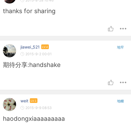
2015-8-28 10:46
thanks for sharing
jiawei_521
LV.4
地牢
2015-9-2 00:01
期待分享:handshake
weit
LV.1
地幔
2015-9-9 08:53
haodongxiaaaaaaaaa