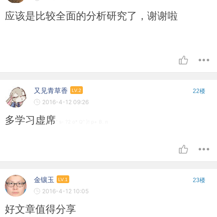
应该是比较全面的分析研究了，谢谢啦
又见青草香
LV.2
22楼
2016-4-12 09:26
多学习虚席
" s- ?2 o* Q" }! p+ B. n
金镶玉
LV.1
23楼
2016-4-12 10:05
好文章值得分享